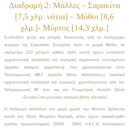
Διαδρομή 2: Μάλλες – Σαρακίνα
[7,5 χλμ. νότια] – Μύθοι [8,6
χλμ.]- Μύρτος [14,3 χλμ.]
Συνδυάστε φύση και ιστορία, ξεκινώντας από το πανέμορφο
φαράγγι της Σαρακίνας. Συνεχίστε προς το χωριό Μύθοι, σε
υψόμετρο 220 μέτρων καθώς πολύ κοντά έχουν εντοπιστεί
αρχιτεκτονικά κατάλοιπα και κεραμική σημαντικού εκτεταμένου
αρχαίου οικισμού (ακρόπολη), που χρονολογούνται στην
Υστερομινωική ΙΙΙΒ-Γ περίοδο [θέση «Κάστελλος»], οικιστικά
αρχιτεκτονικά κατάλοιπα και κεραμική, χρονολογούνται από την
Υστερομινωική ΙΙΙΓ έως και την Γεωμετρική περίοδο [θέση
«Ζωνάρι»] και μινωικός οικισμός [θέση «Λενικό»].
Η διαδρομή καταλήγει στο μικρό χωριό του Μύρτου βρίσκεται
κοντά στη Θέση Φούρνου Κορυφή, όπου έχουν ανακαλυφθεί
ερείπια προανακτορικού [3000 - 2600 π.Χ.] & ανακτορικού