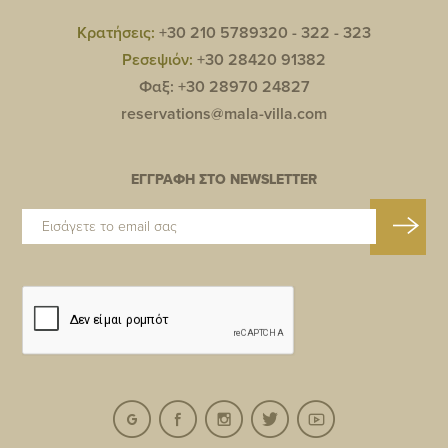
Κρατήσεις:
+30 210 5789320 -
322 -
323
Ρεσεψιόν:
+30 28420 91382
Φαξ: +30 28970 24827
reservations@mala-villa.com
ΕΓΓΡΑΦΗ ΣΤΟ NEWSLETTER