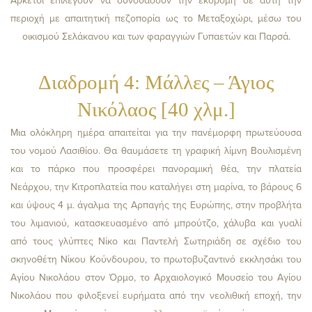
περιοχή με απαιτητική πεζοπορία ως το Μεταξοχώρι, μέσω του
οικισμού Σελάκανου και των φαραγγιών Γυπαετών και Παρσά.
Διαδρομή 4: Μάλλες – Άγιος
Νικόλαος [40 χλμ.]
Μια ολόκληρη ημέρα απαιτείται για την πανέμορφη πρωτεύουσα
του νομού Λασιθίου. Θα θαυμάσετε τη γραφική λίμνη Βουλισμένη
και το πάρκο που προσφέρει πανοραμική θέα, την πλατεία
Νεάρχου, την Κιτροπλατεία που καταλήγει στη μαρίνα, το βάρους 6
και ύψους 4 μ. άγαλμα της Αρπαγής της Ευρώπης, στην προβλήτα
του λιμανιού, κατασκευασμένο από μπρούτζο, χάλυβα και γυαλί
από τους γλύπτες Νίκο και Παντελή Σωτηριάδη σε σχέδιο του
σκηνοθέτη Νίκου Κούνδουρου, το πρωτοβυζαντινό εκκλησάκι του
Αγίου Νικολάου στον Όρμο, το Αρχαιολογικό Μουσείο του Αγίου
Νικολάου που φιλοξενεί ευρήματα από την νεολιθική εποχή, την