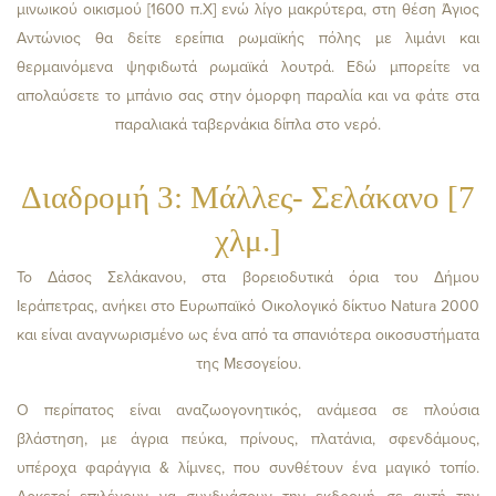
μινωικού οικισμού [1600 π.Χ] ενώ λίγο μακρύτερα, στη θέση Άγιος
Αντώνιος θα δείτε ερείπια ρωμαϊκής πόλης με λιμάνι και
θερμαινόμενα ψηφιδωτά ρωμαϊκά λουτρά. Εδώ μπορείτε να
απολαύσετε το μπάνιο σας στην όμορφη παραλία και να φάτε στα
παραλιακά ταβερνάκια δίπλα στο νερό.
Διαδρομή 3: Μάλλες- Σελάκανο [7
χλμ.]
Το Δάσος Σελάκανου, στα βορειοδυτικά όρια του Δήμου
Ιεράπετρας, ανήκει στο Ευρωπαϊκό Οικολογικό δίκτυο Natura 2000
και είναι αναγνωρισμένο ως ένα από τα σπανιότερα οικοσυστήματα
της Μεσογείου.
Ο περίπατος είναι αναζωογονητικός, ανάμεσα σε πλούσια
βλάστηση, με άγρια πεύκα, πρίνους, πλατάνια, σφενδάμους,
υπέροχα φαράγγια & λίμνες, που συνθέτουν ένα μαγικό τοπίο.
Αρκετοί επιλέγουν να συνδυάσουν την εκδρομή σε αυτή την