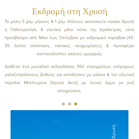
Εκδρομή στη Χρυσή
Το μόλις 5 χλμ. μήκους & 1 χλμ. πλάτους ακατοίκητο νησάκι Χρυσή
ή Γαϊδουρονήσι, 8 ναυτικά μίλια νότια της Ιεράπετρας, είναι
προσβάσιμο από Μάιο έως Οκτώβριο με εκδρομικό καραβάκι [45-
55 λεπτά απόσταση, τακτικές αναχωρήσεις] & προσφέρει
ανεπανάληπτες εικόνες ομορφιάς.
Διαθέτει ένα μοναδικό κεδροδάσος 350 στρεμμάτων, υπέροχους
γαλαζοπράσινους βυθούς για καταδύσεις με μάσκα & την εξωτική
παραλία Μπελεγρίνα [Χρυσή Ακτή] με λευκή άμμο με ροζ
αποχρώσεις.
Χρυσή