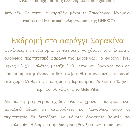
Μινωική εποχή και τους ελληνορωμαϊκούς χρόνους.
Από εδώ θα πάτε με καραβάκι μέχρι τη Σπιναλόγκα, Μνημείο
Παγκόσμιας Πολιτιστικής κληρονομιάς της UNESCO.
Εκδρομή στο φαράγγι Σαρακίνα
Οι λάτρεις της πεζοπορίας δε θα πρέπει να χάσουν το απίστευτης
ομορφιάς περιπατητικό φαράγγι της Σαρακίνας. Το φαράγγι έχει
μήκος 1,5 χλμ., πλάτος μεταξύ 3-10 μέτρα και βράχους που σε
κάποια σημεία φτάνουν τα 150 μ. ύψος. Θα το ανακαλύψετε κοντά
στο χωριό Μύθοι, της επαρχίας της Ιεράπετρας, 29 λεπτά / 10 χλμ.
περίπου, οδικώς από το Mala Villa.
Με διαρκή ροή νερού σχεδόν όλο το χρόνο, προσφέρει ένα
μοναδικό θέαμα με καταρράκτες και λιμνούλες, όπου οι
περιπατητές δε διστάζουν να κάνουν δροσερές βουτιές το
καλοκαίρι. Η διάρκεια της διάσχισης δεν ξεπερνά τη μια ώρα.