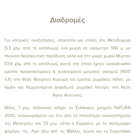
Διαδρομές
ΔΩΜΑΤΙΑ
ΕΝΗΛΙΚΕΣ
Για ιστορικές αναζητήσεις, απαιτείται μια στάση στο Μεταξοχώρι
[5,3 χλμ. από το κατάλυμα], ένα χωριό σε υψόμετρο 560 μ. με
πλούσια θρησκευτική παράδοση, αλλά και στο μικρό χωριό Μύρτος
ΠΑΙΔΙΑ
[13,6 χλμ. από το κατάλυμα], κοντά στο οποίο έχουν ανακαλυφθεί
ερείπια προανακτορικού & ανακτορικού μινωικού οικισμού [1600
π.Χ] στη θέση Φούρνου Κορυφή και ερείπια ρωμαϊκής πόλης με
λιμάνι και θερμαινόμενα ψηφιδωτά ρωμαϊκά λουτρά, στη θέση
Άγιος Αντώνιος.
Μόλις 7 χλμ. απόσταση απέχει το Σελάκανο, μνημείο ΝΑΤURA
ΕΛΕΓΧΟΣ
2000, αναγνωρισμένο ως ένα από τα σπανιότερα οικοσυστήματα
της Μεσογείου και 7,5 χλμ. νότια η Σαρακίνα με το πανέμορφο
φαράγγι της. Λίγο έξω από τις Μάλλες περνά και το Ευρωπαϊκό