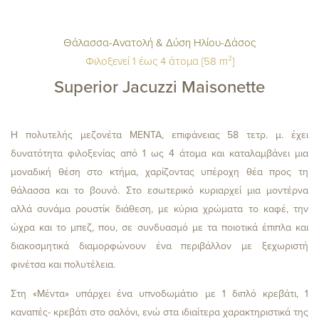
Θάλασσα-Ανατολή & Δύση Ηλίου-Δάσος
Φιλοξενεί 1 έως 4 άτομα [58 m²]
ΔΩΜΑΤΙΑ
ΕΝΗΛΙΚΕΣ
Superior Jacuzzi Maisonette
Η πολυτελής μεζονέτα ΜΕΝΤΑ, επιφάνειας 58 τετρ. μ. έχει
ΠΑΙΔΙΑ
δυνατότητα φιλοξενίας από 1 ως 4 άτομα και καταλαμβάνει μια
μοναδική θέση στο κτήμα, χαρίζοντας υπέροχη θέα προς τη
θάλασσα και το βουνό. Στο εσωτερικό κυριαρχεί μια μοντέρνα
αλλά συνάμα ρουστίκ διάθεση, με κύρια χρώματα το καφέ, την
ώχρα και το μπεζ, που, σε συνδυασμό με τα ποιοτικά έπιπλα και
διακοσμητικά διαμορφώνουν ένα περιβάλλον με ξεχωριστή
ΕΛΕΓΧΟΣ
φινέτσα και πολυτέλεια.
Στη «Μέντα» υπάρχει ένα υπνοδωμάτιο με 1 διπλό κρεβάτι, 1
καναπές- κρεβάτι στο σαλόνι, ενώ στα ιδιαίτερα χαρακτηριστικά της